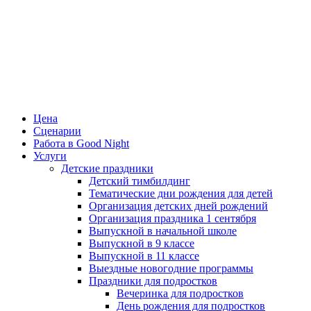
Цена
Сценарии
Работа в Good Night
Услуги
Детские праздники
Детский тимбилдинг
Тематические дни рождения для детей
Организация детских дней рождений
Организация праздника 1 сентября
Выпускной в начальной школе
Выпускной в 9 классе
Выпускной в 11 классе
Выездные новогодние программы
Праздники для подростков
Вечеринка для подростков
День рождения для подростков